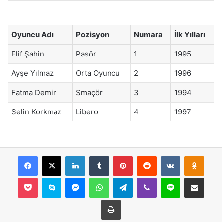
Oyuncu Adı
Pozisyon
Numara
İlk Yılları
Elif Şahin
Pasör
1
1995
Ayşe Yılmaz
Orta Oyuncu
2
1996
Fatma Demir
Smaçör
3
1994
Selin Korkmaz
Libero
4
1997
Facebook
X
LinkedIn
Tumblr
Pinterest
Reddit
VKontakte
Odnok
Pocket
Skype
Messenger
WhatsApp
Telegram
Viber
Line
E-Posta ile payla
Yazdır