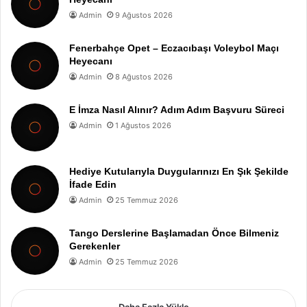
Admin
9 Ağustos 2026
Fenerbahçe Opet – Eczacıbaşı Voleybol Maçı
Heyecanı
Admin
8 Ağustos 2026
E İmza Nasıl Alınır? Adım Adım Başvuru Süreci
Admin
1 Ağustos 2026
Hediye Kutularıyla Duygularınızı En Şık Şekilde
İfade Edin
Admin
25 Temmuz 2026
Tango Derslerine Başlamadan Önce Bilmeniz
Gerekenler
Admin
25 Temmuz 2026