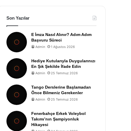
Son Yazılar
E İmza Nasıl Alınır? Adım Adım
Başvuru Süreci
Admin
1 Ağustos 2026
Hediye Kutularıyla Duygularınızı
En Şık Şekilde İfade Edin
Admin
25 Temmuz 2026
Tango Derslerine Başlamadan
Önce Bilmeniz Gerekenler
Admin
25 Temmuz 2026
Fenerbahçe Erkek Voleybol
Takımı’nın Şampiyonluk
Hikayesi