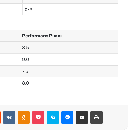
0-3
Performans Puanı
8.5
9.0
7.5
8.0
st
Reddit
VKontakte
Odnoklassniki
Pocket
Skype
Messenger
E-Posta ile paylaş
Yazdır