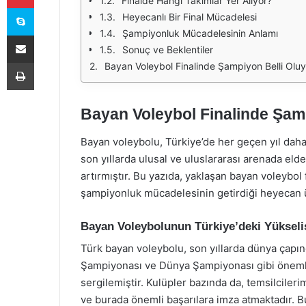
Finalde Hangi Takımlar Yer Alıyor?
Skype
Heyecanlı Bir Final Mücadelesi
Şampiyonluk Mücadelesinin Anlamı
E-Posta ile paylaş
Sonuç ve Beklentiler
Yazdır
Bayan Voleybol Finalinde Şampiyon Belli Oluy
Bayan Voleybol Finalinde Şamp
Bayan voleybolu, Türkiye’de her geçen yıl daha f
son yıllarda ulusal ve uluslararası arenada elde
artırmıştır. Bu yazıda, yaklaşan bayan voleybol 
şampiyonluk mücadelesinin getirdiği heyecan 
Bayan Voleybolunun Türkiye’deki Yükseli
Türk bayan voleybolu, son yıllarda dünya çapında
Şampiyonası ve Dünya Şampiyonası gibi önemli
sergilemiştir. Kulüpler bazında da, temsilciler
ve burada önemli başarılara imza atmaktadır. Bu