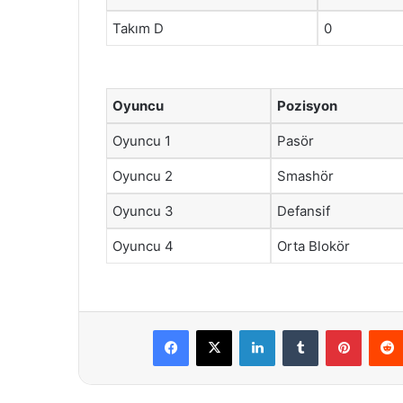
Takım D
0
Oyuncu
Pozisyon
Oyuncu 1
Pasör
Oyuncu 2
Smashör
Oyuncu 3
Defansif
Oyuncu 4
Orta Blokör
Facebook
X
LinkedIn
Tumblr
Pintere