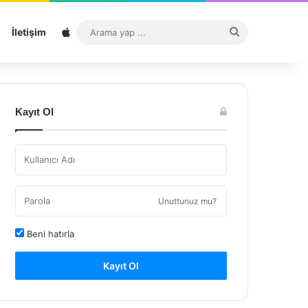
Sitemap
Arama
İletişim
yap
...
Kayıt Ol
Unuttunuz mu?
Beni hatırla
Kayıt Ol