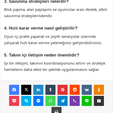
3. Savunma stratejileri nelerdir?
Blok yapma, alan paylaşımı ve oyuncular arası destek, etkili
savunma stratejilerindendir.
4. Hızlı karar verme nasıl geliştirilir?
Oyun içi pratik yaparak ve çeşitli senaryolar üzerinde
çalışarak hızlı karar verme yeteneğinizi geliştirebilirsiniz.
5. Takım içi iletişim neden önemlidir?
İyi bir iletişim, takımın koordinasyonunu artırır ve stratejik
hamlelerin daha etkili bir şekilde uygulanmasını sağlar.
Facebook
X
LinkedIn
Tumblr
Pinterest
Reddit
VKontakte
Odnok
Pocket
Skype
Messenger
WhatsApp
Telegram
Viber
Line
E-Posta ile payla
Yazdır