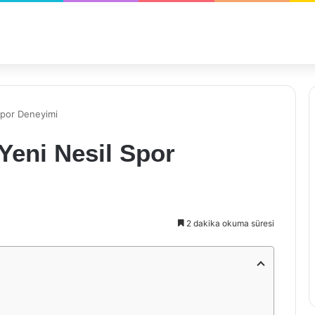
Spor Deneyimi
Yeni Nesil Spor
2 dakika okuma süresi