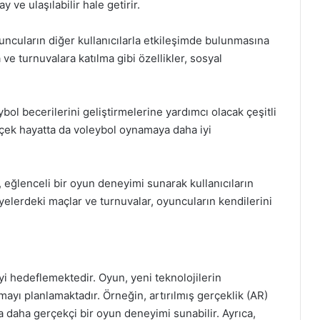
 ve ulaşılabilir hale getirir.
uncuların diğer kullanıcılarla etkileşimde bulunmasına
ve turnuvalara katılma gibi özellikler, sosyal
bol becerilerini geliştirmelerine yardımcı olacak çeşitli
rçek hayatta da voleybol oynamaya daha iyi
eğlenceli bir oyun deneyimi sunarak kullanıcıların
yelerdeki maçlar ve turnuvalar, oyuncuların kendilerini
i hedeflemektedir. Oyun, yeni teknolojilerin
yı planlamaktadır. Örneğin, artırılmış gerçeklik (AR)
ra daha gerçekçi bir oyun deneyimi sunabilir. Ayrıca,