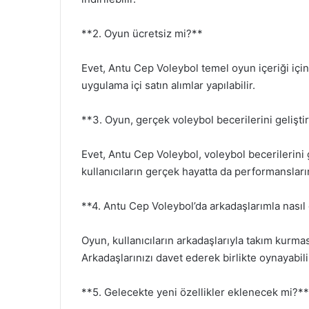
**2. Oyun ücretsiz mi?**
Evet, Antu Cep Voleybol temel oyun içeriği için ü
uygulama içi satın alımlar yapılabilir.
**3. Oyun, gerçek voleybol becerilerini gelişt
Evet, Antu Cep Voleybol, voleybol becerilerini
kullanıcıların gerçek hayatta da performansların
**4. Antu Cep Voleybol’da arkadaşlarımla nasıl
Oyun, kullanıcıların arkadaşlarıyla takım kurma
Arkadaşlarınızı davet ederek birlikte oynayabili
**5. Gelecekte yeni özellikler eklenecek mi?**