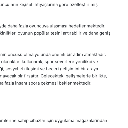
cuların kişisel ihtiyaçlarına göre özelleştirilmiş
eyde daha fazla oyuncuya ulaşması hedeflenmektedir.
inlikler, oyunun popülaritesini artırabilir ve daha geniş
inin öncüsü olma yolunda önemli bir adım atmaktadır.
olanakları kullanarak, spor severlere yenilikçi ve
ği, sosyal etkileşimi ve beceri gelişimini bir araya
mayacak bir fırsattır. Gelecekteki gelişmelerle birlikte,
a fazla insanı spora çekmesi beklenmektedir.
temlerine sahip cihazlar için uygulama mağazalarından