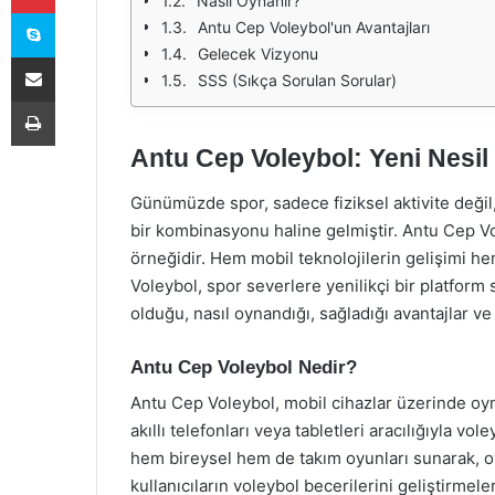
Nasıl Oynanır?
Skype
Antu Cep Voleybol'un Avantajları
Gelecek Vizyonu
E-Posta ile paylaş
SSS (Sıkça Sorulan Sorular)
Yazdır
Antu Cep Voleybol: Yeni Nesi
Günümüzde spor, sadece fiziksel aktivite değil,
bir kombinasyonu haline gelmiştir. Antu Cep Vol
örneğidir. Hem mobil teknolojilerin gelişimi hem
Voleybol, spor severlere yenilikçi bir platfor
olduğu, nasıl oynandığı, sağladığı avantajlar ve
Antu Cep Voleybol Nedir?
Antu Cep Voleybol, mobil cihazlar üzerinde oyn
akıllı telefonları veya tabletleri aracılığıyla vo
hem bireysel hem de takım oyunları sunarak, o
kullanıcıların voleybol becerilerini geliştirme