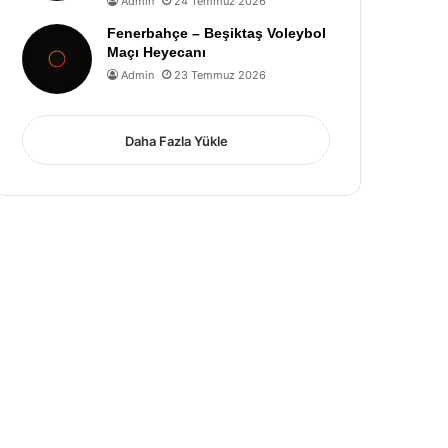
Admin
24 Temmuz 2026
Fenerbahçe – Beşiktaş Voleybol
Maçı Heyecanı
Admin
23 Temmuz 2026
Daha Fazla Yükle