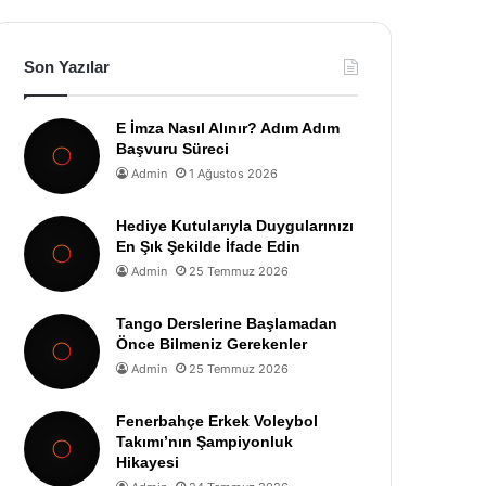
Son Yazılar
E İmza Nasıl Alınır? Adım Adım
Başvuru Süreci
Admin
1 Ağustos 2026
Hediye Kutularıyla Duygularınızı
En Şık Şekilde İfade Edin
Admin
25 Temmuz 2026
Tango Derslerine Başlamadan
Önce Bilmeniz Gerekenler
Admin
25 Temmuz 2026
Fenerbahçe Erkek Voleybol
Takımı’nın Şampiyonluk
Hikayesi