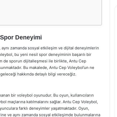
l Spor Deneyimi
 aynı zamanda sosyal etkileşim ve dijital deneyimlerin
eybol, bu yeni nesil spor deneyiminin başarılı bir
 de sporun dijitalleşmesi ile birlikte, Antu Cep
m sunmaktadır. Bu makalede, Antu Cep Voleybol’un ne
 geleceği hakkında detaylı bilgi vereceğiz.
anan bir voleybol oyunudur. Bu oyun, kullanıcıların
leybol maçlarına katılmalarını sağlar. Antu Cep Voleybol,
yunculara farklı deneyimler yaşatmaktadır. Oyun,
lerine ve aynı zamanda sosyal etkileşimde bulunmalarına