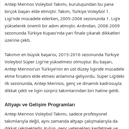
Antep Merinos Voleybol Takımı, kuruluşundan bu yana
birçok başarı elde etmiştir. Takım, Türkiye Voleybol 1.
Ligi’nde mücadele ederken, 2005-2006 sezonunda 1. Lig’e
yükselerek önemli bir adım atmıştır. Ardından, 2008-2009
sezonunda Türkiye Kupası’nda yarı finale çıkarak dikkatleri
üzerine çekti.
Takımın en büyük başarısı, 2015-2016 sezonunda Türkiye
Voleybol Süper Ligi’ne yükselmesi olmuştur. Bu başarı,
Antep Merinos’un Türkiye’nin en üst düzey liginde mücadele
etme fırsatını elde etmesi anlamına geliyordu. Süper Lig’deki
ilk sezonunda, Antep Merinos, genç ve dinamik kadrosuyla
dikkat çekti ve ligin sürpriz takımlarından biri haline geldi.
Altyapı ve Gelişim Programları
Antep Merinos Voleybol Takımı, sadece profesyonel
takımlarıyla değil, aynı zamanda altyapı çalışmalarıyla da
dikkat çekmektedir. Kulüp, genç yetenekleri keşfetmek ve