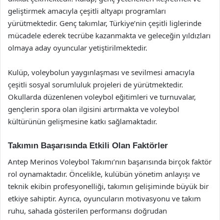
geliştirmek amacıyla çeşitli altyapı programları
yürütmektedir. Genç takımlar, Türkiye’nin çeşitli liglerinde
mücadele ederek tecrübe kazanmakta ve geleceğin yıldızları
olmaya aday oyuncular yetiştirilmektedir.
Kulüp, voleybolun yaygınlaşması ve sevilmesi amacıyla
çeşitli sosyal sorumluluk projeleri de yürütmektedir.
Okullarda düzenlenen voleybol eğitimleri ve turnuvalar,
gençlerin spora olan ilgisini artırmakta ve voleybol
kültürünün gelişmesine katkı sağlamaktadır.
Takımın Başarısında Etkili Olan Faktörler
Antep Merinos Voleybol Takımı’nın başarısında birçok faktör
rol oynamaktadır. Öncelikle, kulübün yönetim anlayışı ve
teknik ekibin profesyonelliği, takımın gelişiminde büyük bir
etkiye sahiptir. Ayrıca, oyuncuların motivasyonu ve takım
ruhu, sahada gösterilen performansı doğrudan