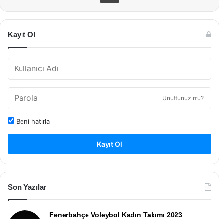
Kayıt Ol
Unuttunuz mu?
Beni hatırla
Kayıt Ol
Son Yazılar
Fenerbahçe Voleybol Kadın Takımı 2023