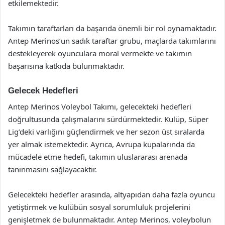
etkilemektedir.
Takımın taraftarları da başarıda önemli bir rol oynamaktadır.
Antep Merinos’un sadık taraftar grubu, maçlarda takımlarını
destekleyerek oyunculara moral vermekte ve takımın
başarısına katkıda bulunmaktadır.
Gelecek Hedefleri
Antep Merinos Voleybol Takımı, gelecekteki hedefleri
doğrultusunda çalışmalarını sürdürmektedir. Kulüp, Süper
Lig’deki varlığını güçlendirmek ve her sezon üst sıralarda
yer almak istemektedir. Ayrıca, Avrupa kupalarında da
mücadele etme hedefi, takımın uluslararası arenada
tanınmasını sağlayacaktır.
Gelecekteki hedefler arasında, altyapıdan daha fazla oyuncu
yetiştirmek ve kulübün sosyal sorumluluk projelerini
genişletmek de bulunmaktadır. Antep Merinos, voleybolun