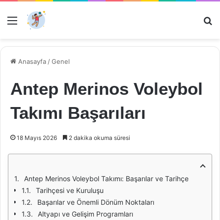
Menü
Ar
Anasayfa
/
Genel
Antep Merinos Voleybol
Takımı Başarıları
18 Mayıs 2026
2 dakika okuma süresi
Antep Merinos Voleybol Takımı: Başarılar ve Tarihçe
Tarihçesi ve Kuruluşu
Başarılar ve Önemli Dönüm Noktaları
Altyapı ve Gelişim Programları