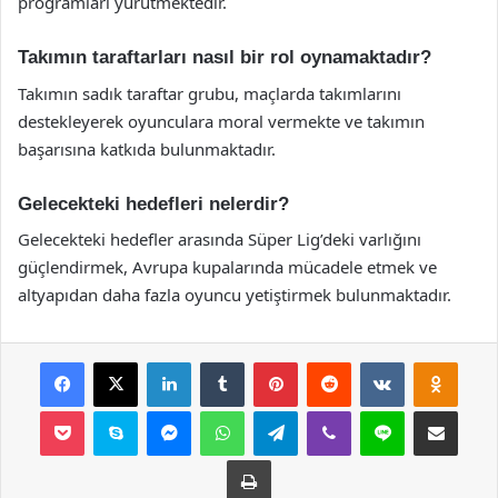
programları yürütmektedir.
Takımın taraftarları nasıl bir rol oynamaktadır?
Takımın sadık taraftar grubu, maçlarda takımlarını
destekleyerek oyunculara moral vermekte ve takımın
başarısına katkıda bulunmaktadır.
Gelecekteki hedefleri nelerdir?
Gelecekteki hedefler arasında Süper Lig’deki varlığını
güçlendirmek, Avrupa kupalarında mücadele etmek ve
altyapıdan daha fazla oyuncu yetiştirmek bulunmaktadır.
Facebook
X
LinkedIn
Tumblr
Pinterest
Reddit
VKontakte
Odnok
Pocket
Skype
Messenger
WhatsApp
Telegram
Viber
Line
E-Posta ile payla
Yazdır