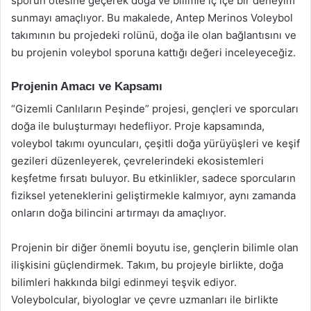
sporun ötesine geçerek doğa ve bilimle iç içe bir deneyim
sunmayı amaçlıyor. Bu makalede, Antep Merinos Voleybol
takımının bu projedeki rolünü, doğa ile olan bağlantısını ve
bu projenin voleybol sporuna kattığı değeri inceleyeceğiz.
Projenin Amacı ve Kapsamı
“Gizemli Canlıların Peşinde” projesi, gençleri ve sporcuları
doğa ile buluşturmayı hedefliyor. Proje kapsamında,
voleybol takımı oyuncuları, çeşitli doğa yürüyüşleri ve keşif
gezileri düzenleyerek, çevrelerindeki ekosistemleri
keşfetme fırsatı buluyor. Bu etkinlikler, sadece sporcuların
fiziksel yeteneklerini geliştirmekle kalmıyor, aynı zamanda
onların doğa bilincini artırmayı da amaçlıyor.
Projenin bir diğer önemli boyutu ise, gençlerin bilimle olan
ilişkisini güçlendirmek. Takım, bu projeyle birlikte, doğa
bilimleri hakkında bilgi edinmeyi teşvik ediyor.
Voleybolcular, biyologlar ve çevre uzmanları ile birlikte