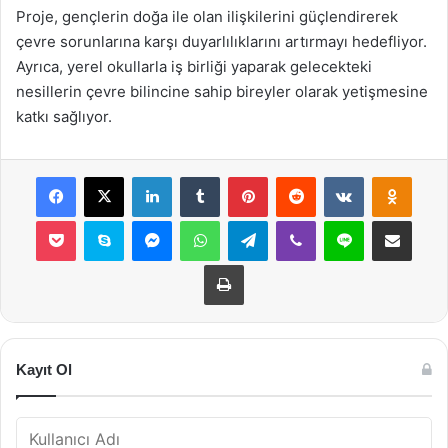
Proje, gençlerin doğa ile olan ilişkilerini güçlendirerek
çevre sorunlarına karşı duyarlılıklarını artırmayı hedefliyor.
Ayrıca, yerel okullarla iş birliği yaparak gelecekteki
nesillerin çevre bilincine sahip bireyler olarak yetişmesine
katkı sağlıyor.
Facebook
X
LinkedIn
Tumblr
Pinterest
Reddit
VKontakte
Odnok
Pocket
Skype
Messenger
WhatsApp
Telegram
Viber
Line
E-Posta ile payla
Yazdır
Kayıt Ol