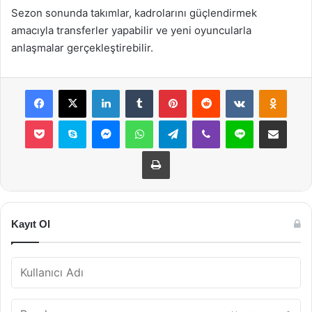
Sezon sonunda takımlar, kadrolarını güçlendirmek
amacıyla transferler yapabilir ve yeni oyuncularla
anlaşmalar gerçekleştirebilir.
Facebook
X
LinkedIn
Tumblr
Pinterest
Reddit
VKontakte
Odnok
Pocket
Skype
Messenger
WhatsApp
Telegram
Viber
Line
E-Posta ile payla
Yazdır
Kayıt Ol