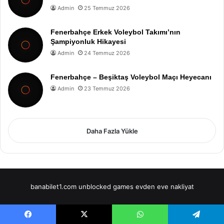
Admin
25 Temmuz 2026
Fenerbahçe Erkek Voleybol Takımı’nın
Şampiyonluk Hikayesi
Admin
24 Temmuz 2026
Fenerbahçe – Beşiktaş Voleybol Maçı Heyecanı
Admin
23 Temmuz 2026
Daha Fazla Yükle
banabilet1.com
unblocked games
evden eve nakliyat