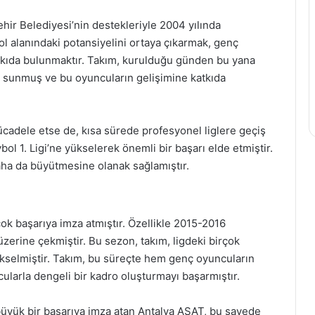
ir Belediyesi’nin destekleriyle 2004 yılında
ol alanındaki potansiyelini ortaya çıkarmak, genç
tkıda bulunmaktır. Takım, kurulduğu günden bu yana
 sunmuş ve bu oyuncuların gelişimine katkıda
ücadele etse de, kısa sürede profesyonel liglere geçiş
ol 1. Ligi’ne yükselerek önemli bir başarı elde etmiştir.
aha da büyütmesine olanak sağlamıştır.
ok başarıya imza atmıştır. Özellikle 2015-2016
zerine çekmiştir. Bu sezon, takım, ligdeki birçok
ükselmiştir. Takım, bu süreçte hem genç oyuncuların
larla dengeli bir kadro oluşturmayı başarmıştır.
 büyük bir başarıya imza atan Antalya ASAT, bu sayede