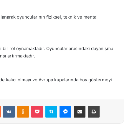
anarak oyuncularının fiziksel, teknik ve mental
i bir rol oynamaktadır. Oyuncular arasındaki dayanışma
sı artırmaktadır.
nde kalıcı olmayı ve Avrupa kupalarında boy göstermeyi
st
Reddit
VKontakte
Odnoklassniki
Pocket
Skype
Messenger
E-Posta ile paylaş
Yazdır