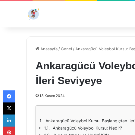
Anasayfa
/
Genel
/
Ankaragücü Voleybol Kursu: Başl
Ankaragücü Voleybo
İleri Seviyeye
Facebook
13 Kasım 2024
X
LinkedIn
Ankaragücü Voleybol Kursu: Başlangıçtan İler
Pinterest
Ankaragücü Voleybol Kursu: Nedir?