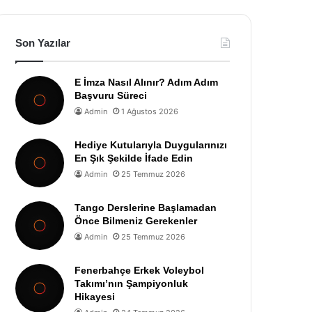
Son Yazılar
E İmza Nasıl Alınır? Adım Adım
Başvuru Süreci
Admin
1 Ağustos 2026
Hediye Kutularıyla Duygularınızı
En Şık Şekilde İfade Edin
Admin
25 Temmuz 2026
Tango Derslerine Başlamadan
Önce Bilmeniz Gerekenler
Admin
25 Temmuz 2026
Fenerbahçe Erkek Voleybol
Takımı’nın Şampiyonluk
Hikayesi