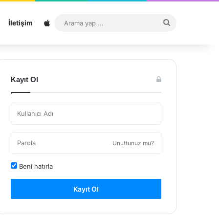
Sitemap
Arama
İletişim
yap
...
Kayıt Ol
Unuttunuz mu?
Beni hatırla
Kayıt Ol