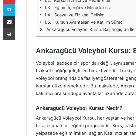
Kursun Amacı ve Hedef Kitle
Skype
Eğitim İçeriği ve Metodolojisi
Sosyal ve Fiziksel Gelişim
E-Posta ile paylaş
Kursun Avantajları ve Katılım Süreci
Yazdır
Ankaragücü Voleybol Kursu: Başlangıçtan İler
Ankaragücü Voleybol Kursu: B
Voleybol, sadece bir spor dalı değil, aynı zama
fiziksel sağlığı geliştiren bir aktivitedir. Türk
voleybol branşında da faaliyet göstererek gen
kurslar düzenlemektedir. Bu makalede, Ankarag
katılımcılara sunduğu avantajlar üzerinde dura
Ankaragücü Voleybol Kursu: Nedir?
Ankaragücü Voleybol Kursu, her yaştan ve her s
fırsatı sunan bir eğitim programıdır. Kurs, başl
yelpazede eğitim imkanı sağlar. Katılımcılar, t