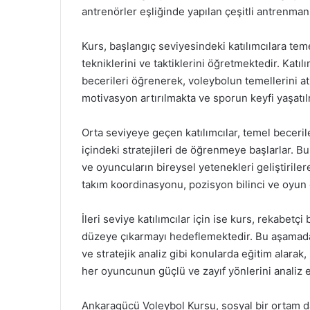
antrenörler eşliğinde yapılan çeşitli antrenma
Kurs, başlangıç seviyesindeki katılımcılara te
tekniklerini ve taktiklerini öğretmektedir. Katıl
becerileri öğrenerek, voleybolun temellerini at
motivasyon artırılmakta ve sporun keyfi yaşatıl
Orta seviyeye geçen katılımcılar, temel beceri
içindeki stratejileri de öğrenmeye başlarlar. 
ve oyuncuların bireysel yetenekleri geliştiril
takım koordinasyonu, pozisyon bilinci ve oyun 
İleri seviye katılımcılar için ise kurs, rekabet
düzeye çıkarmayı hedeflemektedir. Bu aşamada,
ve stratejik analiz gibi konularda eğitim alarak
her oyuncunun güçlü ve zayıf yönlerini analiz 
Ankaragücü Voleybol Kursu, sosyal bir ortam da s