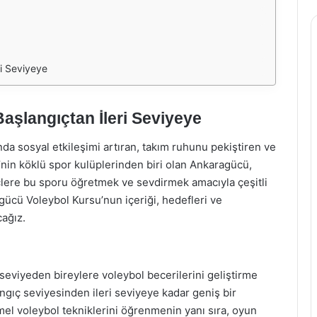
i Seviyeye
aşlangıçtan İleri Seviyeye
nda sosyal etkileşimi artıran, takım ruhunu pekiştiren ve
iye’nin köklü spor kulüplerinden biri olan Ankaragücü,
çlere bu sporu öğretmek ve sevdirmek amacıyla çeşitli
ücü Voleybol Kursu’nun içeriği, hedefleri ve
cağız.
eviyeden bireylere voleybol becerilerini geliştirme
angıç seviyesinden ileri seviyeye kadar geniş bir
emel voleybol tekniklerini öğrenmenin yanı sıra, oyun