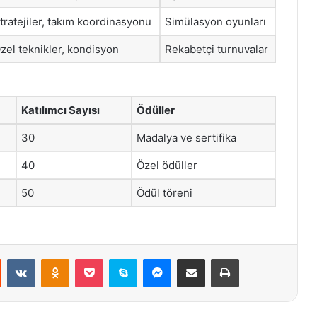
tratejiler, takım koordinasyonu
Simülasyon oyunları
zel teknikler, kondisyon
Rekabetçi turnuvalar
Katılımcı Sayısı
Ödüller
30
Madalya ve sertifika
40
Özel ödüller
50
Ödül töreni
st
Reddit
VKontakte
Odnoklassniki
Pocket
Skype
Messenger
E-Posta ile paylaş
Yazdır