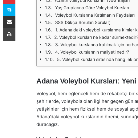
Adana Voleybol Kurslarının Avantajları
Skype
Yaş Gruplarına Göre Voleybol Kursları
Voleybol Kurslarına Katılmanın Faydaları
E-Posta ile paylaş
SSS (Sıkça Sorulan Sorular)
Yazdır
1. Adana'daki voleybol kurslarına kimler ka
2. Voleybol kursları ne kadar sürmektedir
3. Voleybol kurslarına katılmak için herha
4. Voleybol kurslarının maliyeti nedir?
5. Voleybol kursları sırasında hangi ekip
Adana Voleybol Kursları: Yeni
Voleybol, hem eğlenceli hem de rekabetçi bir sp
şehirlerde, voleybola olan ilgi her geçen gün a
yetişkinler için hem fiziksel hem de sosyal aç
Adana’daki voleybol kurslarının önemi, sunduğu 
duracağız.