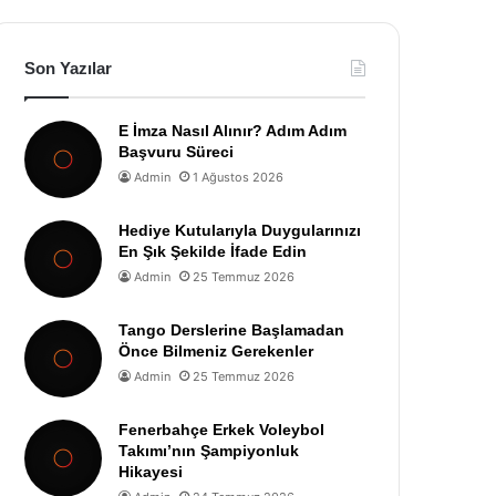
Son Yazılar
E İmza Nasıl Alınır? Adım Adım
Başvuru Süreci
Admin
1 Ağustos 2026
Hediye Kutularıyla Duygularınızı
En Şık Şekilde İfade Edin
Admin
25 Temmuz 2026
Tango Derslerine Başlamadan
Önce Bilmeniz Gerekenler
Admin
25 Temmuz 2026
Fenerbahçe Erkek Voleybol
Takımı’nın Şampiyonluk
Hikayesi