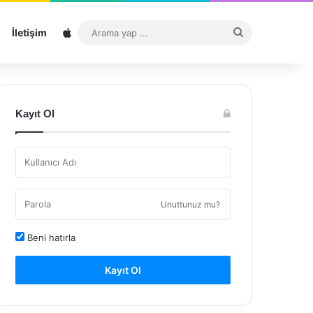
Sitemap
Arama
İletişim
yap
...
Kayıt Ol
Unuttunuz mu?
Beni hatırla
Kayıt Ol