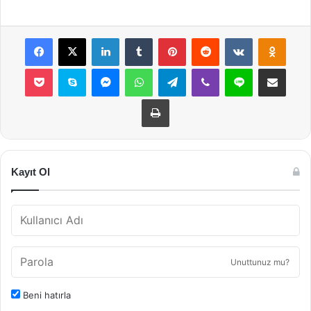
Facebook
X
LinkedIn
Tumblr
Pinterest
Reddit
VKontakte
Odnok
Pocket
Skype
Messenger
WhatsApp
Telegram
Viber
Line
E-Posta ile payla
Yazdır
Kayıt Ol
Unuttunuz mu?
Beni hatırla