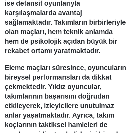
ise defansif oyunlarıyla
karşılaşmalarda avantaj
sağlamaktadır. Takımların birbirleriyle
olan maçları, hem teknik anlamda
hem de psikolojik açıdan büyük bir
rekabet ortamı yaratmaktadır.
Eleme maçları süresince, oyuncuların
bireysel performansları da dikkat
çekmektedir. Yıldız oyuncular,
takımlarının başarısını doğrudan
etkileyerek, izleyicilere unutulmaz
anlar yaşatmaktadır. Ayrıca, takım
koçlarının taktiksel hamleleri de