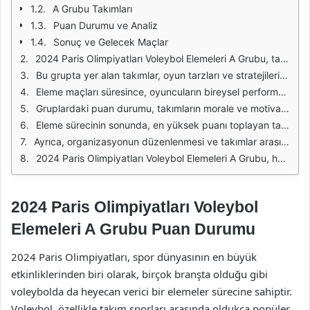
A Grubu Takımları
Puan Durumu ve Analiz
Sonuç ve Gelecek Maçlar
2024 Paris Olimpiyatları Voleybol Elemeleri A Grubu, takımların performanslarını en üst seviyeye çıkarma hedefiyle gerçekleşen önemli bir organizasyondur. Bu eleme süreci, voleybolseverler tarafından büyük bir heyecanla takip edilmektedir. Her takım, olimpiyatlara katılma yolunda büyük bir mücadele sergilemekte ve puan durumları sürekli değişmektedir.
Bu grupta yer alan takımlar, oyun tarzları ve stratejileri ile dikkat çekmektedir. Bazı takımlar, güçlü hücumlarıyla öne çıkarken, bazıları ise defansif oyunlarıyla karşılaşmalarda avantaj sağlamaktadır. Takımların birbirleriyle olan maçları, hem teknik anlamda hem de psikolojik açıdan büyük bir rekabet ortamı yaratmaktadır.
Eleme maçları süresince, oyuncuların bireysel performansları da dikkat çekmektedir. Yıldız oyuncular, takımlarının başarısını doğrudan etkileyerek, izleyicilere unutulmaz anlar yaşatmaktadır. Ayrıca, takım koçlarının taktiksel hamleleri de maçların gidişatını belirleyici bir rol oynamaktadır.
Gruplardaki puan durumu, takımların morale ve motivasyona olan etkisini de göstermektedir. Bir galibiyet, takımların özgüvenini artırırken, kaybedilen maçlar ise baskı oluşturabilmektedir. Özellikle son maçlar, takımların olimpiyatlara katılma umutlarını artırmak için son bir şans olarak görülmektedir.
Eleme sürecinin sonunda, en yüksek puanı toplayan takımlar, Paris 2024 Olimpiyatları'na katılma hakkını kazanacaklardır. Bu nedenle, her bir puanın önemi büyük. Takımlar, her karşılaşmada maksimum puanı alabilmek için sahada ter dökmektedir. Bu durum, voleybolun rekabetçi doğasını bir kez daha gözler önüne sermektedir.
Ayrıca, organizasyonun düzenlenmesi ve takımlar arasındaki rekabet, uluslararası voleybolun gelişimine de katkı sağlamaktadır. Farklı ülkelerden gelen takımlar, birbirleriyle olan mücadeleleriyle sadece kendi ülkelerini değil, voleybol sporunu da tanıtma fırsatı bulmaktadır.
2024 Paris Olimpiyatları Voleybol Elemeleri A Grubu, hem oyuncular hem de takımlar için büyük bir sınav niteliğindedir. Her maç, olimpiyat hayalleri için bir adım daha yakınlaşmak anlamına gelir. Bu süreç, voleybol tutkunları için heyecan verici bir dönem oluşturmakta ve sporun birleştirici gücünü bir kez daha göstermektedir.
2024 Paris Olimpiyatları Voleybol
Elemeleri A Grubu Puan Durumu
2024 Paris Olimpiyatları, spor dünyasının en büyük
etkinliklerinden biri olarak, birçok branşta olduğu gibi
voleybolda da heyecan verici bir elemeler sürecine sahiptir.
Voleybol, özellikle takım sporları arasında oldukça popüler